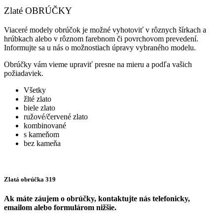
Zlaté OBRÚČKY
Viaceré modely obrúčok je možné vyhotoviť v rôznych šírkach a
hrúbkach alebo v rôznom farebnom či povrchovom prevedení.
Informujte sa u nás o možnostiach úpravy vybraného modelu.
Obrúčky vám vieme upraviť presne na mieru a podľa vašich
požiadaviek.
Všetky
žlté zlato
biele zlato
ružové/červené zlato
kombinované
s kameňom
bez kameňa
Zlatá obrúčka 319
Ak máte záujem o obrúčky, kontaktujte nás telefonicky,
emailom alebo formulárom nižšie.