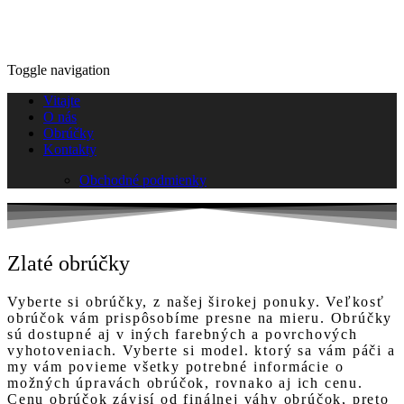
Toggle navigation
Vitajte
O nás
Obrúčky
Kontakty
Obchodné podmienky
Zlaté obrúčky
Vyberte si obrúčky, z našej širokej ponuky. Veľkosť
obrúčok vám prispôsobíme presne na mieru. Obrúčky
sú dostupné aj v iných farebných a povrchových
vyhotoveniach. Vyberte si model. ktorý sa vám páči a
my vám povieme všetky potrebné informácie o
možných úpravách obrúčok, rovnako aj ich cenu.
Cenu obrúčok závisí od finálnej váhy obrúčok, preto