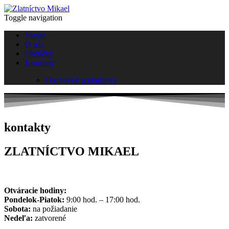
Toggle navigation
Vitajte
O nás
Obrúčky
Kontakty
Obchodné podmienky
kontakty
ZLATNÍCTVO MIKAEL
Otváracie hodiny:
Pondelok-Piatok:
9:00 hod. – 17:00 hod.
Sobota:
na požiadanie
Nedeľa:
zatvorené